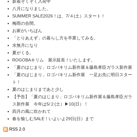
新着ぞくぞく入荷中
八月になりました。
SUMMER SALE2026！は、7/４(土）スタート！
梅雨の合間。
お家がいちばん
「とりあえず」の暮らし方を卒業してみる。
水無月になり
夏がくる。
ROGOBAキリム 展示延長！いたします。
「夏のはじまり」ロゴバキリム新作展＆藤島孝臣ガラス新作展
「夏のはじまり」ロゴバキリム新作展 一足お先に明日スター
ト！
夏のはじまりまであと少し
【予告】「夏のはじまり」ロゴバキリム新作展＆藤島孝臣ガラ
ス新作展 今年は5/２(土）▶10(日）！
四月の風に吹かれて
春を愉しむSALE！いよいよ29日(日）まで
RSS 2.0