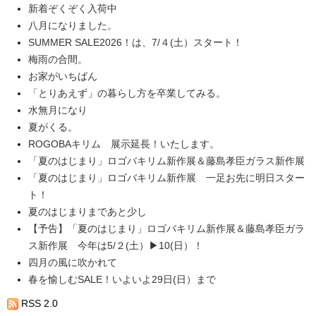
新着ぞくぞく入荷中
八月になりました。
SUMMER SALE2026！は、7/４(土）スタート！
梅雨の合間。
お家がいちばん
「とりあえず」の暮らし方を卒業してみる。
水無月になり
夏がくる。
ROGOBAキリム 展示延長！いたします。
「夏のはじまり」ロゴバキリム新作展＆藤島孝臣ガラス新作展
「夏のはじまり」ロゴバキリム新作展 一足お先に明日スター
ト！
夏のはじまりまであと少し
【予告】「夏のはじまり」ロゴバキリム新作展＆藤島孝臣ガラ
ス新作展 今年は5/２(土）▶10(日）！
四月の風に吹かれて
春を愉しむSALE！いよいよ29日(日）まで
RSS 2.0