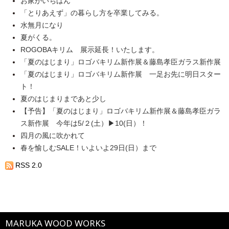
お家がいちばん
「とりあえず」の暮らし方を卒業してみる。
水無月になり
夏がくる。
ROGOBAキリム 展示延長！いたします。
「夏のはじまり」ロゴバキリム新作展＆藤島孝臣ガラス新作展
「夏のはじまり」ロゴバキリム新作展 一足お先に明日スター
ト！
夏のはじまりまであと少し
【予告】「夏のはじまり」ロゴバキリム新作展＆藤島孝臣ガラ
ス新作展 今年は5/２(土）▶10(日）！
四月の風に吹かれて
春を愉しむSALE！いよいよ29日(日）まで
RSS 2.0
MARUKA WOOD WORKS