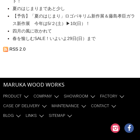
ト！
夏のはじまりまであと少し
【予告】「夏のはじまり」ロゴバキリム新作展＆藤島孝臣ガラ
ス新作展 今年は5/２(土）▶10(日）！
四月の風に吹かれて
春を愉しむSALE！いよいよ29日(日）まで
RSS 2.0
MARUKA WOOD WORKS
PRODUCT
COMPANY
SHOWROOM
FACTORY
CASE OF DELIVERY
MAINTENANCE
CONTACT
BLOG
LINKS
SITEMAP