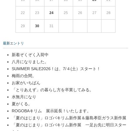
22
23
24
25
26
27
28
29
30
31
最新エントリ
新着ぞくぞく入荷中
八月になりました。
SUMMER SALE2026！は、7/４(土）スタート！
梅雨の合間。
お家がいちばん
「とりあえず」の暮らし方を卒業してみる。
水無月になり
夏がくる。
ROGOBAキリム 展示延長！いたします。
「夏のはじまり」ロゴバキリム新作展＆藤島孝臣ガラス新作展
「夏のはじまり」ロゴバキリム新作展 一足お先に明日スター