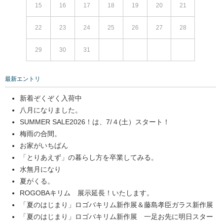
15
16
17
18
19
20
21
22
23
24
25
26
27
28
29
30
31
最新エントリ
新着ぞくぞく入荷中
八月になりました。
SUMMER SALE2026！は、7/４(土）スタート！
梅雨の合間。
お家がいちばん
「とりあえず」の暮らし方を卒業してみる。
水無月になり
夏がくる。
ROGOBAキリム 展示延長！いたします。
「夏のはじまり」ロゴバキリム新作展＆藤島孝臣ガラス新作展
「夏のはじまり」ロゴバキリム新作展 一足お先に明日スター