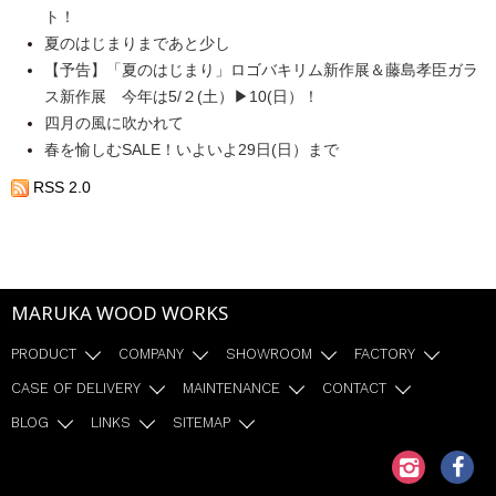
ト！
夏のはじまりまであと少し
【予告】「夏のはじまり」ロゴバキリム新作展＆藤島孝臣ガラ
ス新作展 今年は5/２(土）▶10(日）！
四月の風に吹かれて
春を愉しむSALE！いよいよ29日(日）まで
RSS 2.0
MARUKA WOOD WORKS
PRODUCT
COMPANY
SHOWROOM
FACTORY
CASE OF DELIVERY
MAINTENANCE
CONTACT
BLOG
LINKS
SITEMAP