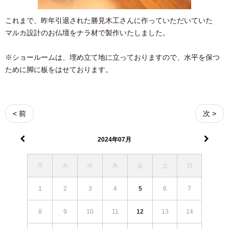
これまで、昨年引退された勝見木工さんに作っていただいていた
マルカ設計のお仏壇をナラ材で製作いたしました。
※ショールームは、埋め立て地に立っておりますので、水平を保つ
ために脚に板をはせております。
< 前
次 >
2024年07月
月
火
水
木
金
土
日
1
2
3
4
5
6
7
8
9
10
11
12
13
14