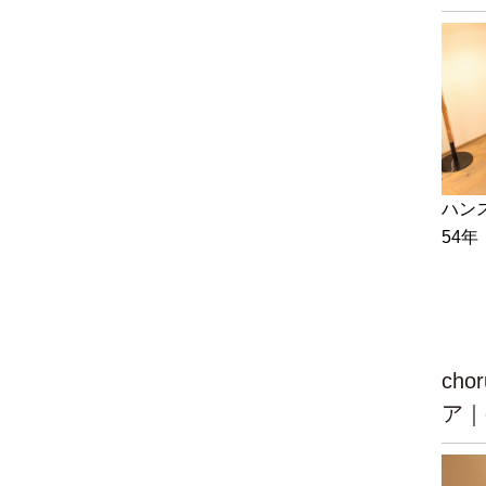
ハン
54年
ch
ア｜c