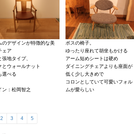
ムのデザインが特徴的な美
ボスの椅子。
チェア
ゆったり座れて胡坐もかける
と張地タイプ、
アーム短めシートは硬め
クとウォールナット
ダイニングチェアよりも座面が
も選べる
低く少し大きめで
コロンとしていて可愛いフォル
イン：松岡智之
ムが愛らしい
2
3
4
5