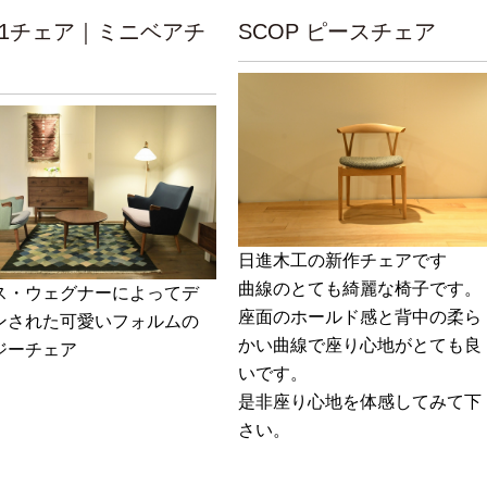
71チェア｜ミニベアチ
SCOP ピースチェア
日進木工の新作チェアです
曲線のとても綺麗な椅子です。
ス・ウェグナーによってデ
座面のホールド感と背中の柔ら
ンされた可愛いフォルムの
かい曲線で座り心地がとても良
ジーチェア
いです。
是非座り心地を体感してみて下
さい。