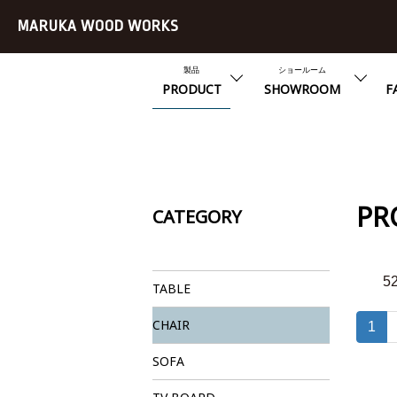
MARUKA WOOD WORKS
製品
ショールーム
PRODUCT
SHOWROOM
F
PR
CATEGORY
5
TABLE
CHAIR
(c
1
u
SOFA
r
r