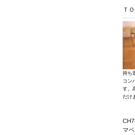
ＴＯ
持ち
コン
す。
だけ
CH
マベ