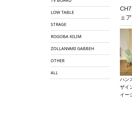
TV BOARD
e
CH
n
LOW TABLE
t)
ェア
STRAGE
ROGOBA KILIM
ZOLLANVARI GABBEH
OTHER
ALL
ハン
ザイ
イー