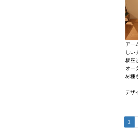
アー
しい
板座
オー
材種
デザ
(c
1
u
r