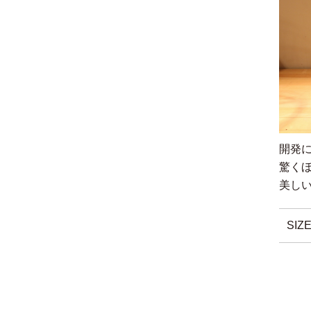
開発
驚く
美し
SIZ