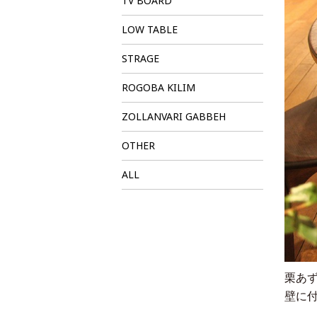
TV BOARD
LOW TABLE
STRAGE
ROGOBA KILIM
ZOLLANVARI GABBEH
OTHER
ALL
栗あず
壁に