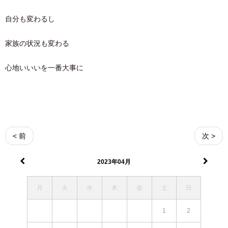
自分も変わるし
家族の状況も変わる
心地いいいを一番大事に
< 前
次 >
2023年04月
月
火
水
木
金
土
日
1
2