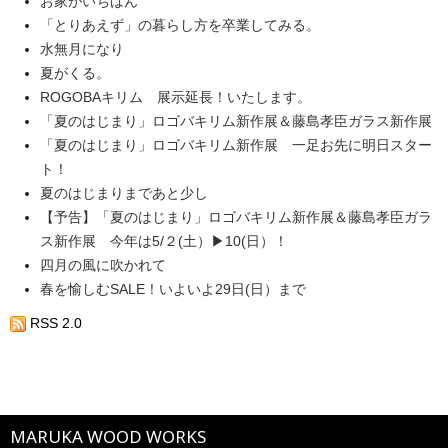
お家がいちばん
「とりあえず」の暮らし方を卒業してみる。
水無月になり
夏がくる。
ROGOBAキリム 展示延長！いたします。
「夏のはじまり」ロゴバキリム新作展＆藤島孝臣ガラス新作展
「夏のはじまり」ロゴバキリム新作展 一足お先に明日スター
ト！
夏のはじまりまであと少し
【予告】「夏のはじまり」ロゴバキリム新作展＆藤島孝臣ガラ
ス新作展 今年は5/２(土）▶10(日）！
四月の風に吹かれて
春を愉しむSALE！いよいよ29日(日）まで
RSS 2.0
MARUKA WOOD WORKS